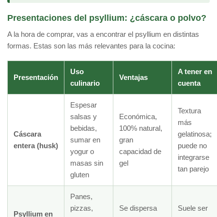
Presentaciones del psyllium: ¿cáscara o polvo?
A la hora de comprar, vas a encontrar el psyllium en distintas
formas. Estas son las más relevantes para la cocina:
Uso
A tener en
Presentación
Ventajas
culinario
cuenta
Espesar
Textura
salsas y
Económica,
más
bebidas,
100% natural,
Cáscara
gelatinosa;
sumar en
gran
entera (husk)
puede no
yogur o
capacidad de
integrarse
masas sin
gel
tan parejo
gluten
Panes,
pizzas,
Se dispersa
Suele ser
Psyllium en