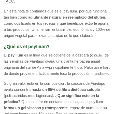
TACC.
En esta nota te contamos qué es el psyllium, por qué funciona
tan bien como
aglutinante natural en reemplazo del gluten
,
cómo dosificarlo en tus recetas y qué beneficios extra le aporta
a tus productos. Una herramienta simple, económica y 100% de
origen vegetal para elevar la calidad de lo que elaborás.
¿Qué es el psyllium?
El
psyllium
es la fibra que se obtiene de la cáscara (o
husk
) de
las semillas de
Plantago ovata
, una planta herbácea anual
originaria del sur de Asia —principalmente India, Pakistán e Irán,
de donde proviene prácticamente toda la producción mundial—.
Su gran valor está en la composición: la cáscara de
Plantago
ovata
concentra
hasta un 85% de fibra dietética soluble
(polisacáridos mucilaginosos).
¿Qué significa esto en la
práctica?
Que al entrar en contacto con el agua, el psyllium
forma un gel viscoso y transparente
, capaz de aumentar su
volumen hasta unas 10 veces. Ese gel es, justamente, el