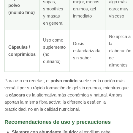
sopas,
mejor, menos
algo más
polvo
smoothies
grumos, gel
caro; muy
(molido fino)
y masas
inmediato
viscoso
en general
No aplica a
Uso como
Dosis
la
Cápsulas /
suplemento
estandarizada,
elaboración
comprimidos
(no
sin sabor
de
culinario)
alimentos
Para uso en recetas, el
polvo molido
suele ser la opción más
versátil por su rápida formación de gel sin grumos, mientras que
la
cáscara
es la alternativa más económica y natural. Ambas
aportan la misma fibra activa: la diferencia está en la
practicidad, no en la calidad nutricional.
Recomendaciones de uso y precauciones
Siempre con abundante líquido:
el psyllium debe