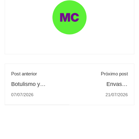
Post anterior
Próximo post
Botulismo y
Envases
conservas caseras:
biodegradables: la
07/07/2026
21/07/2026
qué es y cómo
etiqueta verde que a
prevenirlo.
veces cumple y a
veces disfraza