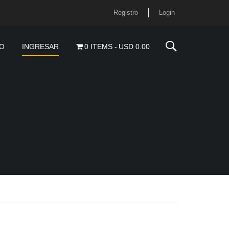
Registro
Login
O
INGRESAR
0 ITEMS
USD 0.00