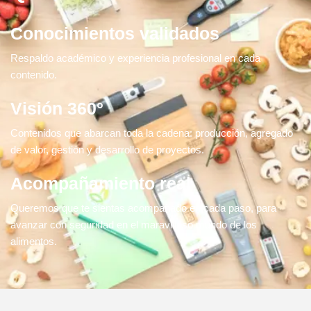
Conocimientos validados
Respaldo académico y experiencia profesional en cada
contenido.
Visión 360°
Contenidos que abarcan toda la cadena: producción, agregado
de valor, gestión y desarrollo de proyectos.
Acompañamiento real
Queremos que te sientas acompañado en cada paso, para
avanzar con seguridad en el maravilloso mundo de los
alimentos.