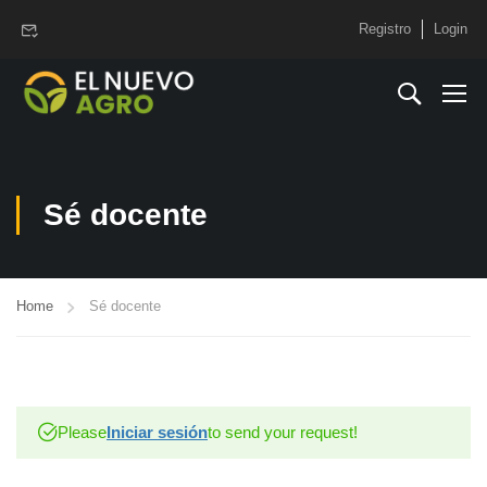
www.elnuevoagro.com.ar
Registro
Login
Sé docente
Home
Sé docente
Please
Iniciar sesión
to send your request!