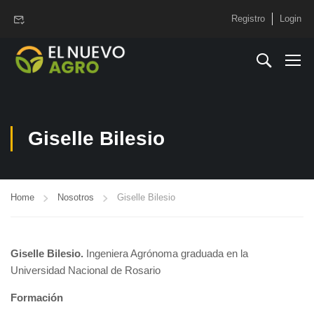
www.elnuevoagro.com.ar
Registro
Login
Giselle Bilesio
Home
Nosotros
Giselle Bilesio
Giselle Bilesio.
Ingeniera Agrónoma graduada en la
Universidad Nacional de Rosario
Formación