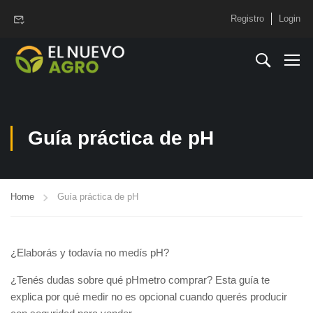
www.elnuevoagro.com.ar
Registro
Login
Guía práctica de pH
Home
Guía práctica de pH
¿Elaborás y todavía no medís pH?
¿Tenés dudas sobre qué pHmetro comprar? Esta guía te
explica por qué medir no es opcional cuando querés producir