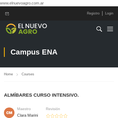
www.elnuevoagro.com.ar
Registro
Login
Campus ENA
Home
Courses
ALMÍBARES CURSO INTENSIVO.
Maestro
Revisión
Clara Marini