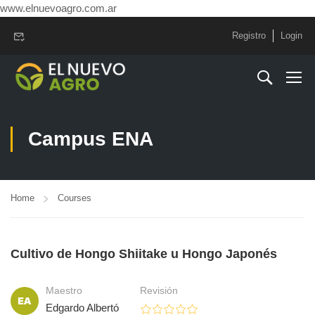
www.elnuevoagro.com.ar
Registro
Login
Campus ENA
Home
Courses
Cultivo de Hongo Shiitake u Hongo Japonés
Maestro
Revisión
Edgardo Albertó