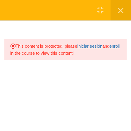
www.elnuevoagro.com.ar
Registro
Login
1
BLOQUE 1: DEFINIR
1.1
MC_BLOQUE 1
This content is protected, please
Iniciar sesión
and
enroll
in the course to view this content!
1
BLOQUE 2: DISEÑAR
1
BLOQUE 3: EJECUTAR
1
BLOQUE 4: OBSERVAR
1
BLOQUE 5: DECIDIR
1
BLOQUE 6: ESCALAR
1