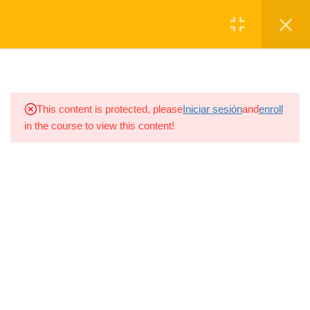
www.elnuevoagro.com.ar
Registro
Login
1
BLOQUE 1: DEFINIR
1
BLOQUE 2: DISEÑAR
This content is protected, please
Iniciar sesión
and
enroll
in the course to view this content!
1
BLOQUE 3: EJECUTAR
1
BLOQUE 4: OBSERVAR
4.1
MC_BLOQUE 4
1
BLOQUE 5: DECIDIR
1
BLOQUE 6: ESCALAR
1