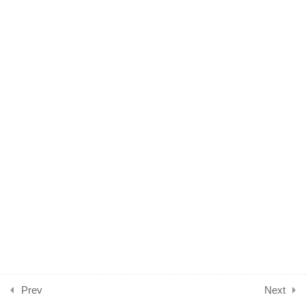
ANEXO PLANILLAS DE
REGISTROS.
1
RECETAS QUE TE PUEDEN
SERVIR
0
ESTRUCTURA DE PRECIO
& COSTOS
Prev
Next