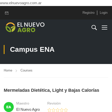
www.elnuevoagro.com.ar
Registro
Login
Campus ENA
Home
Courses
Mermeladas Dietética, Light y Bajas Calorías
Maestro
Revisión
El Nuevo Agro