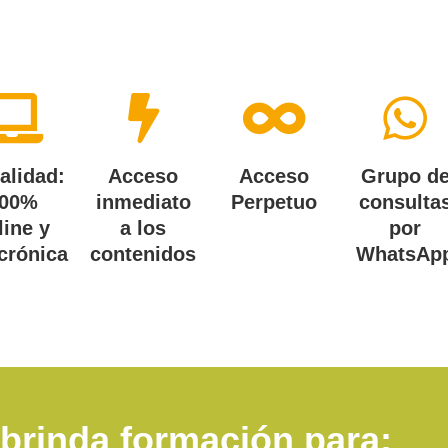
alidad:
Acceso
Acceso
Grupo d
00%
inmediato
Perpetuo
consulta
line y
a los
por
crónica
contenidos
WhatsAp
 brinda formación para: