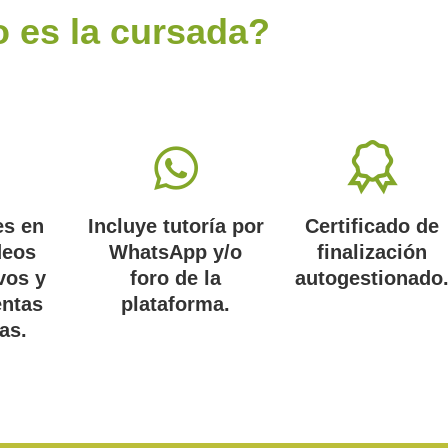
 es la cursada?
es en
Incluye tutoría por
Certificado de
deos
WhatsApp y/o
finalización
vos y
foro de la
autogestionado
entas
plataforma.
as.