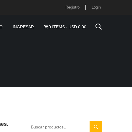
Registro
Login
O
INGRESAR
0 ITEMS
USD 0.00
nes.
BUSCAR