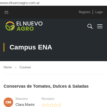
www.elnuevoagro.com.ar
Registro
Login
Campus ENA
Home
Courses
Conservas de Tomates, Dulces & Saladas
Maestro
Revisión
Clara Marini