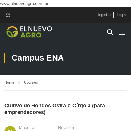
www.elnuevoagro.com.ar
Registro
Login
Campus ENA
Home
Courses
Cultivo de Hongos Ostra o Gírgola (para
emprendedores)
Maestro
Revisión