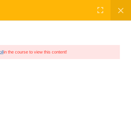
Registro
Login
O
INGRESAR
0 ITEMS
USD 0.00
ll
in the course to view this content!