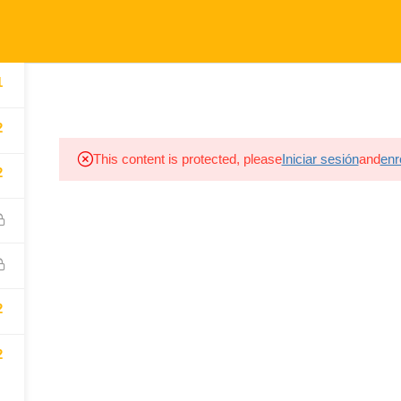
1
RECURSOS
NOSOTROS
NOVEDADES
CONTACT
2
This content is protected, please
Iniciar sesión
and
enro
2
2
2