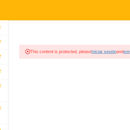
1
RECURSOS
NOSOTROS
NOVEDADES
CONTACT
2
This content is protected, please
Iniciar sesión
and
enro
2
2
2
2