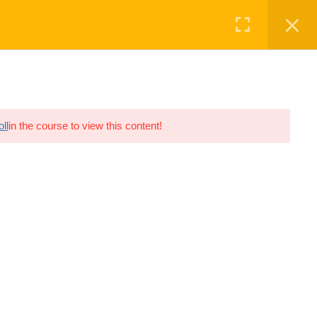
Registro
Login
O
INGRESAR
0 ITEMS
USD 0.00
ll
in the course to view this content!