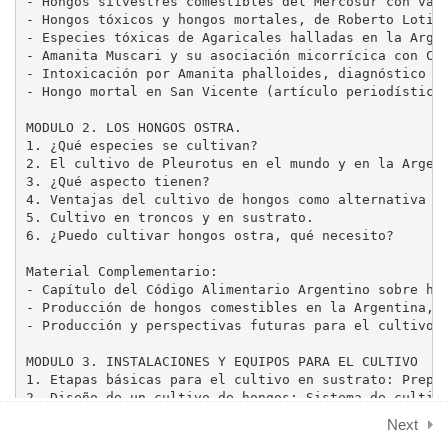
2
- Hongos silvestres comestibles del Mercosur con valo
MODULO 4. CULTIVO DE
- Hongos tóxicos y hongos mortales, de Roberto Lotina
HONGOS GÍRGOLA EN
- Especies tóxicas de Agaricales halladas en la Argen
- Amanita Muscari y su asociación micorrícica con Ced
SUSTRATO
- Intoxicación por Amanita phalloides, diagnóstico y 
- Hongo mortal en San Vicente (artículo periodístico)
2
MODULO 5. SIEMBRA.
MODULO 2. LOS HONGOS OSTRA.

INCUBACIÓN Y
1. ¿Qué especies se cultivan?

PRODUCCIÓN
2. El cultivo de Pleurotus en el mundo y en la Argent
3. ¿Qué aspecto tienen?

4. Ventajas del cultivo de hongos como alternativa de
2
MODULO 6. CULTIVO DE
5. Cultivo en troncos y en sustrato.

6. ¿Puedo cultivar hongos ostra, qué necesito?

HONGOS GÍRGOLA EN
TRONCOS.
Material Complementario:

- Capítulo del Código Alimentario Argentino sobre hon
- Producción de hongos comestibles en la Argentina, p
2
MODULO 7.
- Producción y perspectivas futuras para el cultivo d
COMERCIALIZACIÓN
MODULO 3. INSTALACIONES Y EQUIPOS PARA EL CULTIVO

1. Etapas básicas para el cultivo en sustrato: Prepar
1
MODULO 8. RECETAS
2. Diseño de un cultivo de hongos: Sistema de cultivo
3. Unidades de producción (cajones, bolsas, frascos, 
Next
4. Diseño de las salas de incubación y producción.
