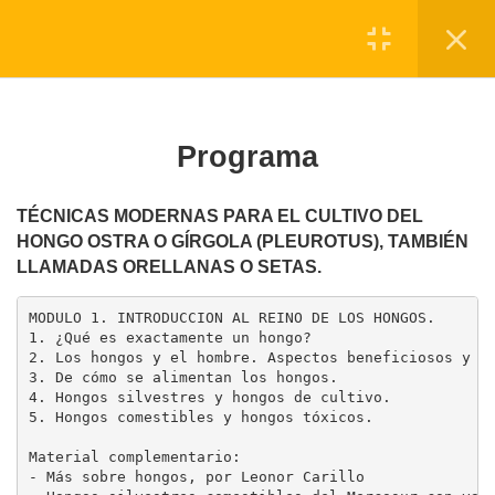
www.elnuevoagro.com.ar
Registro
Login
1
DETALLES
Programa
1.1
Programa
2
TÉCNICAS MODERNAS PARA EL CULTIVO DEL
MODULO 1.
HONGO OSTRA O GÍRGOLA (PLEUROTUS), TAMBIÉN
INTRODUCCIÓN
LLAMADAS ORELLANAS O SETAS.
2
MODULO 2. LOS HONGOS
MODULO 1. INTRODUCCION AL REINO DE LOS HONGOS.

GÍRGOLA
1. ¿Qué es exactamente un hongo?

2. Los hongos y el hombre. Aspectos beneficiosos y pe
3. De cómo se alimentan los hongos.

2
MODULO 3.
4. Hongos silvestres y hongos de cultivo.

INSTALACIONES Y
5. Hongos comestibles y hongos tóxicos.

EQUIPAMIENTO
Material complementario:

- Más sobre hongos, por Leonor Carillo
