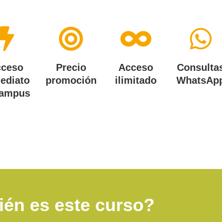
cceso
Precio
Acceso
Consulta
ediato
promoción
ilimitado
WhatsAp
campus
ién es este curso?