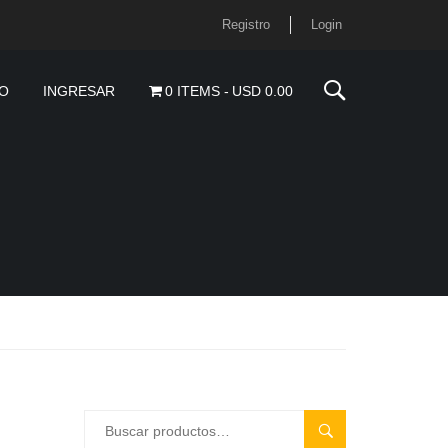
Registro
Login
O
INGRESAR
0 ITEMS
USD 0.00
BUSCAR