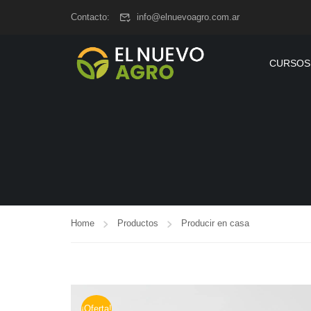
www.elnuevoagro.com.ar
Contacto:
info@elnuevoagro.com.ar
CURSOS
Home
Productos
Producir en casa
¡Oferta!