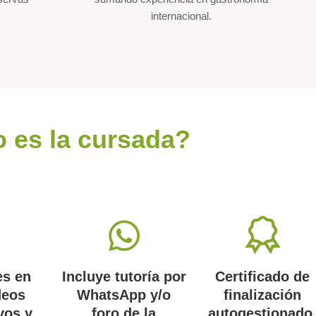
internacional.
 es la cursada?
es en
Incluye tutoría por
Certificado de
deos
WhatsApp y/o
finalización
vos y
foro de la
autogestionado