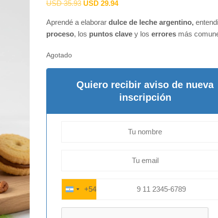
USD
35.93
USD
29.94
Aprendé a elaborar
dulce de leche argentino,
entendi
proceso
, los
puntos clave
y los
errores
más comune
Agotado
Quiero recibir aviso de nueva
inscripción
+54
ARGENTINA
+54