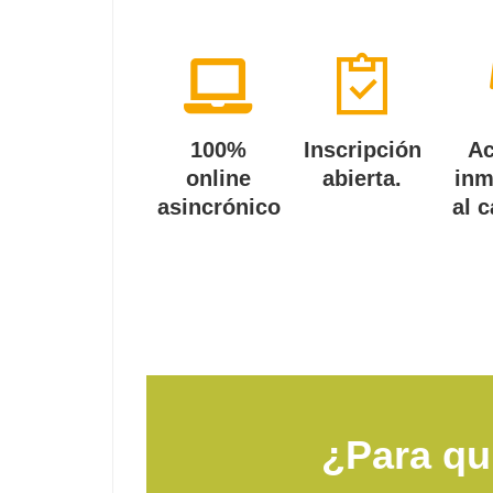
100%
Inscripción
A
online
abierta.
inm
asincrónico
al 
¿Para qu