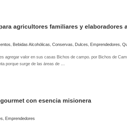
para agricultores familiares y elaboradores 
mentos
,
Bebidas Alcohólicas
,
Conservas
,
Dulces
,
Emprendedores
,
Q
res agregar valor en sus casas Bichos de campo. por Bichos de Camp
unta porque surge de las áreas de …
gourmet con esencia misionera
es
,
Emprendedores