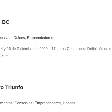
s BC
servas
,
Dulces
,
Emprendedores
n: 14 y 16 de Diciembre de 2020 – 17 horas Contenidos: Definición de
w y …
o Triunfo
imentos
,
Conservas
,
Emprendedores
,
Hongos