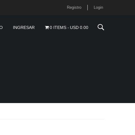
Registro
Login
O
INGRESAR
0 ITEMS
USD 0.00