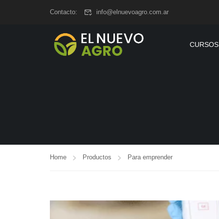
www.elnuevoagro.com.ar
Contacto:
info@elnuevoagro.com.ar
CURSOS
Home
Productos
Para emprender