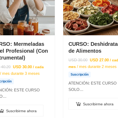
RSO: Mermeladas
CURSO: Deshidrat
el Profesional (Con
de Alimentos
trumental)
USD
30.00
USD
27.00
/ ca
/ mes durante 2 meses
40.20
USD
30.00
mes
/ cada
/ mes durante 3 meses
Suscripción
cripción
ATENCIÓN: ESTE CURSO
SOLO…
NCIÓN: ESTE CURSO
LO…
Suscribirme ahora
Suscribirme ahora