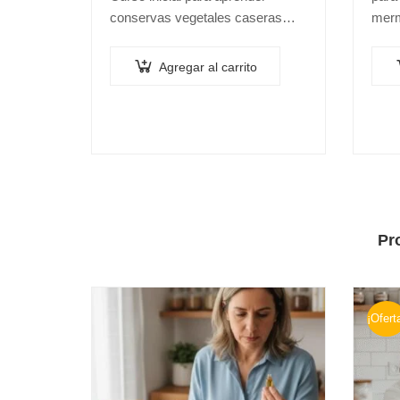
conservas vegetales caseras
merm
con criterio técnico, seguridad y
segu
buenos resultados. No requiere
prod
Agregar al carrito
conocimientos previos ni
la fr
instrumental de medición como
pHmetro o refractómetro….
Pr
¡Ofert