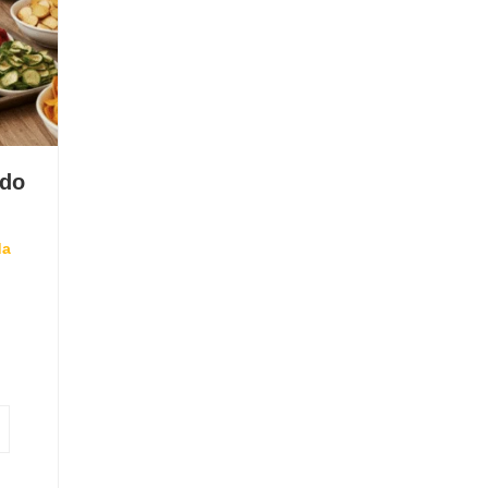
ado
da