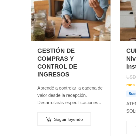
GESTIÓN DE
CU
COMPRAS Y
Niv
CONTROL DE
Ins
INGRESOS
USD
mes
Aprendé a controlar la cadena de
Sus
valor desde la recepción.
Desarrollarás especificaciones
ATE
técnicas, criterios de selección
SO
de proveedores, protocolos de
Seguir leyendo
recepción, control de envases
aptos y sistemas de stock…