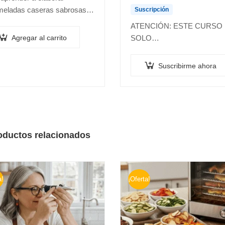
eladas caseras sabrosas y
Suscripción
ras. Recorre todo el proceso
ATENCIÓN: ESTE CURSO
uctivo, desde la selección de
Agregar al carrito
SOLO…
uta hasta el…
Suscribirme ahora
oductos relacionados
a!
¡Oferta!