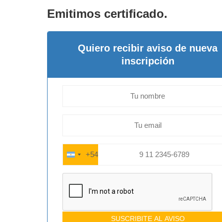
Emitimos certificado.
Quiero recibir aviso de nueva
inscripción
+54
ARGENTINA
+54
SUSCRIBITE AL AVISO