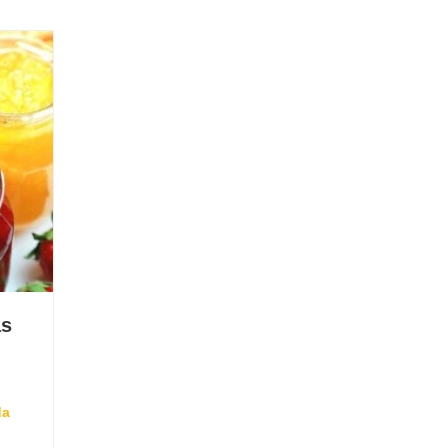
as
da