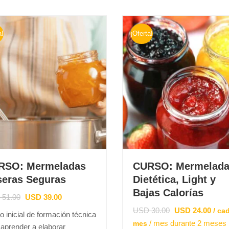
a!
¡Oferta!
RSO: Mermeladas
CURSO: Mermelad
eras Seguras
Dietética, Light y
Bajas Calorías
51.00
USD
39.00
USD
30.00
USD
24.00
/ ca
 inicial de formación técnica
/ mes durante 2 meses
mes
 aprender a elaborar